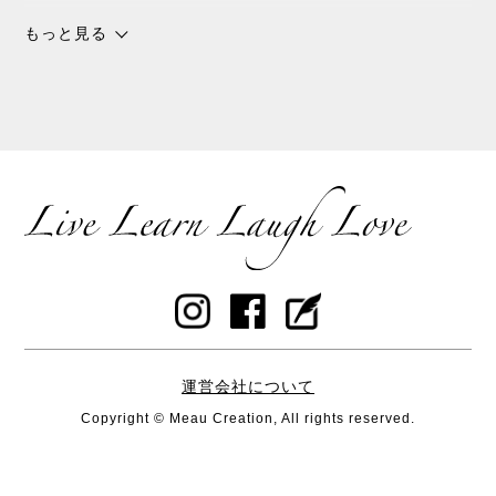
沖縄
もっと見る
チョコレート
スピリチャル
パワースポット
浜比嘉島
暮しの手帖
花森安治
ていねいな暮らし
島こしょう
春
桑茶
運営会社について
幸福
Copyright © Meau Creation, All rights reserved.
腸活
スープの素