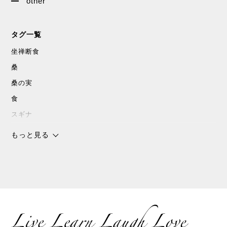
other
タグ一覧
坐禅断食
桑
桑の実
食
スギナ
沖縄
もっと見る
チョコレート
スピリチャル
パワースポット
浜比嘉島
暮しの手帖
花森安治