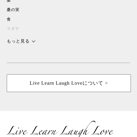
桑
桑の実
食
スギナ
沖縄
もっと見る
チョコレート
スピリチャル
パワースポット
浜比嘉島
Live Learn Laugh Loveについて >
暮しの手帖
花森安治
ていねいな暮らし
島こしょう
春
桑茶