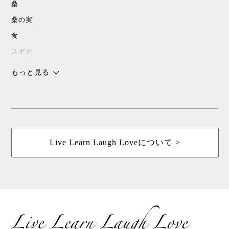
桑
桑の実
食
スギナ
沖縄
もっと見る
チョコレート
スピリチャル
パワースポット
浜比嘉島
Live Learn Laugh Loveについて >
暮しの手帖
花森安治
ていねいな暮らし
島こしょう
春
桑茶