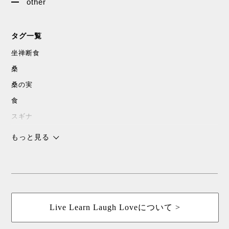
other
タグ一覧
坐禅断食
桑
桑の実
食
スギナ
沖縄
もっと見る
チョコレート
スピリチャル
パワースポット
浜比嘉島
Live Learn Laugh Loveについて >
暮しの手帖
花森安治