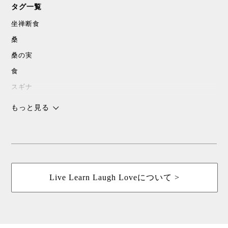
タグ一覧
坐禅断食
桑
桑の実
食
スギナ
沖縄
もっと見る
チョコレート
スピリチャル
パワースポット
浜比嘉島
Live Learn Laugh Loveについて >
暮しの手帖
花森安治
ていねいな暮らし