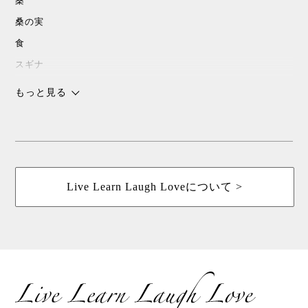
桑
桑の実
食
スギナ
沖縄
もっと見る
チョコレート
スピリチャル
パワースポット
浜比嘉島
Live Learn Laugh Loveについて >
暮しの手帖
花森安治
ていねいな暮らし
島こしょう
春
桑茶