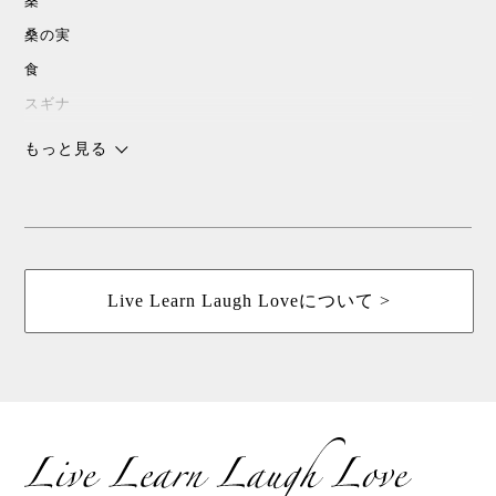
桑
桑の実
食
スギナ
沖縄
もっと見る
チョコレート
スピリチャル
パワースポット
浜比嘉島
Live Learn Laugh Loveについて >
暮しの手帖
花森安治
ていねいな暮らし
島こしょう
春
桑茶