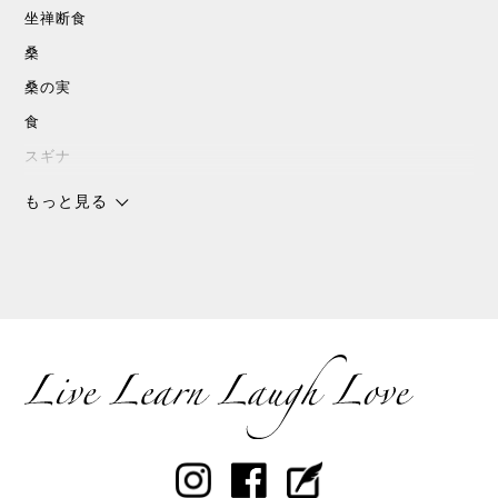
坐禅断食
桑
桑の実
食
スギナ
沖縄
もっと見る
チョコレート
スピリチャル
パワースポット
浜比嘉島
暮しの手帖
花森安治
ていねいな暮らし
島こしょう