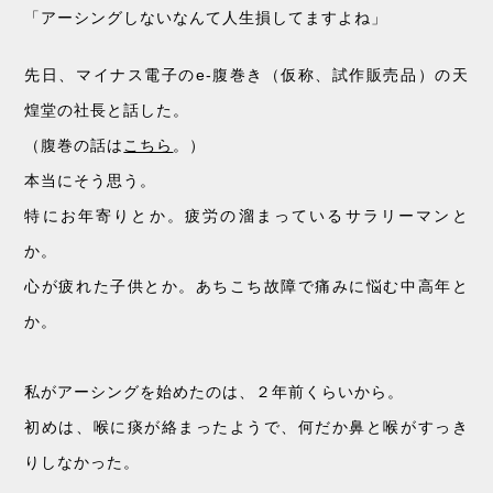
「アーシングしないなんて人生損してますよね」
先日、マイナス電子のe-腹巻き（仮称、試作販売品）の天
煌堂の社長と話した。
（腹巻の話は
こちら
。）
本当にそう思う。
特にお年寄りとか。疲労の溜まっているサラリーマンと
か。
心が疲れた子供とか。あちこち故障で痛みに悩む中高年と
か。
私がアーシングを始めたのは、２年前くらいから。
初めは、喉に痰が絡まったようで、何だか鼻と喉がすっき
りしなかった。