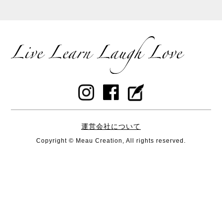
パワースポット
浜比嘉島
暮しの手帖
花森安治
ていねいな暮らし
島こしょう
春
桑茶
運営会社について
幸福
Copyright © Meau Creation, All rights reserved.
腸活
スープの素
京都
野口法蔵
南部箒