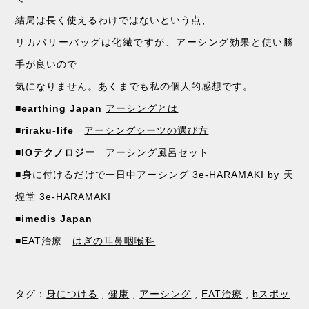
結局は長く使えるわけではないという点、
リカバリーバッグは化繊ですが、アーシング効果と使い勝
手が良いので
気になりません。あくまでも私の個人的感想です。
■
earthing Japan
アーシングとは
■
riraku-life
アーシングシーツの選び方
■
IOテクノロジー
アーシング風呂セット
■身に付けるだけで一日中アーシング 3e-HARAMAKI by 天
煌堂
3e-HARAMAKI
■
imedis Japan
■EAT治療
はぎの耳鼻咽喉科
タグ：
身につける
,
健康
,
アーシング
,
EAT治療
,
bスポッ