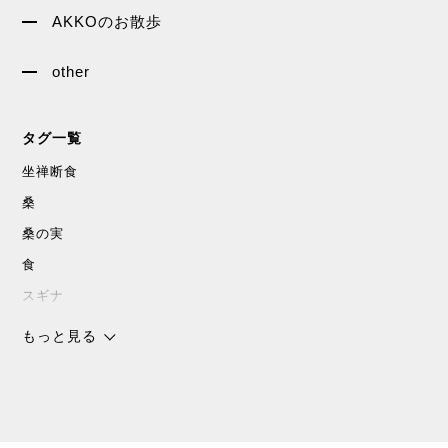
AKKOのお散歩
other
タグ一覧
坐禅断食
桑
桑の実
食
スギナ
沖縄
もっと見る
チョコレート
スピリチャル
パワースポット