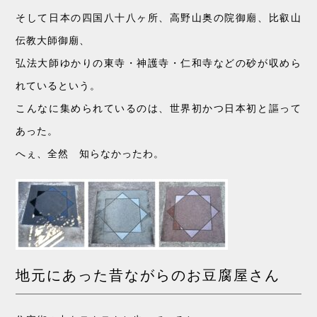
そして日本の四国八十八ヶ所、高野山奥の院御廟、比叡山
伝教大師御廟、
弘法大師ゆかりの東寺・神護寺・仁和寺などの砂が収めら
れているという。
こんなに集められているのは、世界初かつ日本初と謳って
あった。
へぇ、全然 知らなかったわ。
地元にあった昔ながらのお豆腐屋さん