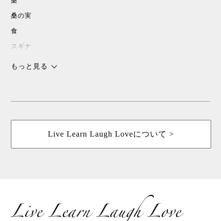
桑
桑の実
食
スギナ
沖縄
もっと見る
チョコレート
スピリチャル
パワースポット
浜比嘉島
Live Learn Laugh Loveについて >
暮しの手帖
花森安治
ていねいな暮らし
島こしょう
春
桑茶