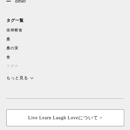
other
タグ一覧
坐禅断食
桑
桑の実
食
スギナ
沖縄
もっと見る
チョコレート
スピリチャル
パワースポット
浜比嘉島
Live Learn Laugh Loveについて >
暮しの手帖
花森安治