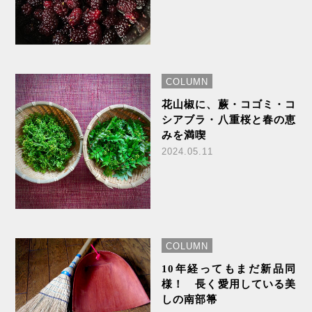
COLUMN
花山椒に、蕨・コゴミ・コ
シアブラ・八重桜と春の恵
みを満喫
2024.05.11
COLUMN
10年経ってもまだ新品同
様！ 長く愛用している美
しの南部箒