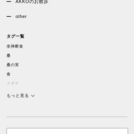
AKKOのお散歩
other
タグ一覧
坐禅断食
桑
桑の実
食
スギナ
沖縄
もっと見る
チョコレート
スピリチャル
パワースポット
浜比嘉島