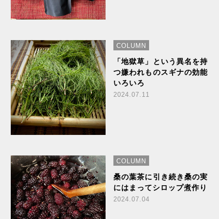
COLUMN
「地獄草」という異名を持
つ嫌われものスギナの効能
いろいろ
2024.07.11
COLUMN
桑の葉茶に引き続き桑の実
にはまってシロップ煮作り
2024.07.04