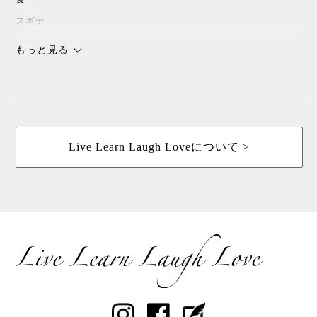
スギナ
沖縄
もっと見る
チョコレート
スピリチャル
パワースポット
浜比嘉島
Live Learn Laugh Loveについて >
暮しの手帖
花森安治
ていねいな暮らし
島こしょう
春
桑茶
幸福
腸活