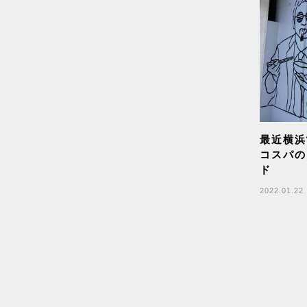
フンザ
野生珈琲
AI
弥平一味唐辛子
場を整える
スリランカ料理
最近横浜
コラーゲン
コスパの
ナガミヒナゲシ
ド
南極の氷
2022.01.22
日用美
農
古本
南インド料理
夏