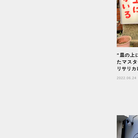
野口法蔵
南部箒
四つ葉
サビアン占星術
花山椒
植物
”皿の上
オオバコ
たマスタ
リサリカ
メーテルリンク
2022.06.24
青い鳥
sweets
食べるかつお節
畑づくり
グルテンフリー
生姜
米粉パン