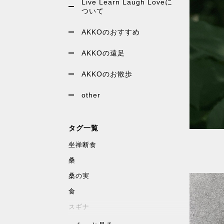
Live Learn Laugh Loveに
ついて
AKKOのおすすめ
AKKOの遠足
AKKOのお散歩
other
タグ一覧
坐禅断食
桑
桑の実
食
スギナ
沖縄