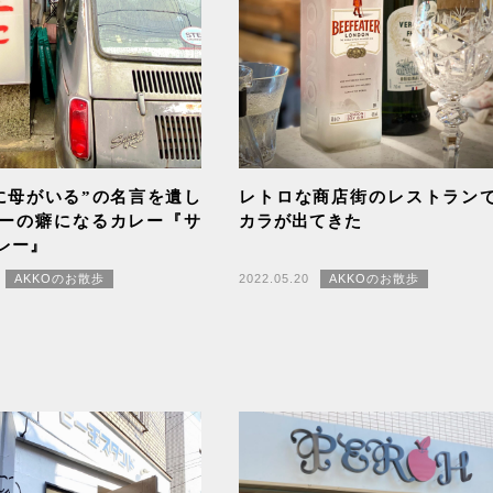
に母がいる”の名言を遺し
レトロな商店街のレストラン
ーの癖になるカレー『サ
カラが出てきた
レー』
AKKOのお散歩
2022.05.20
AKKOのお散歩