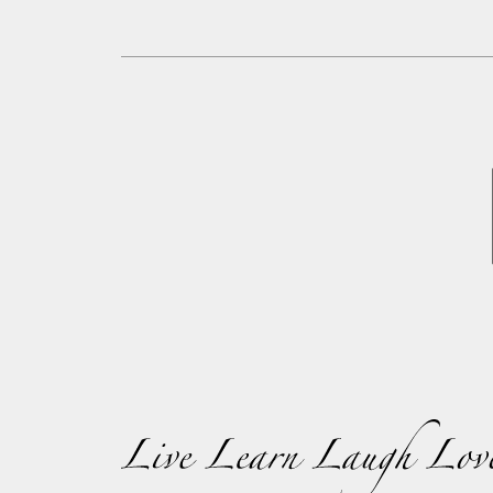
秋
冬
手作り
美味しいもの
美味しい店
建築さんぽ
美術館・博物館
身につける
健康
アーシング
魂の喜ぶこと
想い出
横浜
元町