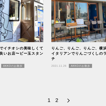
でイチオシの美味しくて
りんご、りんご、りんご、横
良いお店〜ビー玉スタン
イタリアンでりんごづくしの
チ
AKKOのお散歩
2021.11.26
AKKOのお散歩
1
2