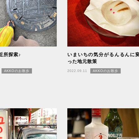
近所探索♪
いまいちの気分がるんるんに
った地元散策
AKKOのお散歩
2022.09.11
AKKOのお散歩