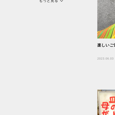
もっと見る
チョコレート
スピリチャル
パワースポット
浜比嘉島
暮しの手帖
楽しいご
花森安治
ていねいな暮らし
2023.06.03
島こしょう
春
桑茶
幸福
腸活
スープの素
京都